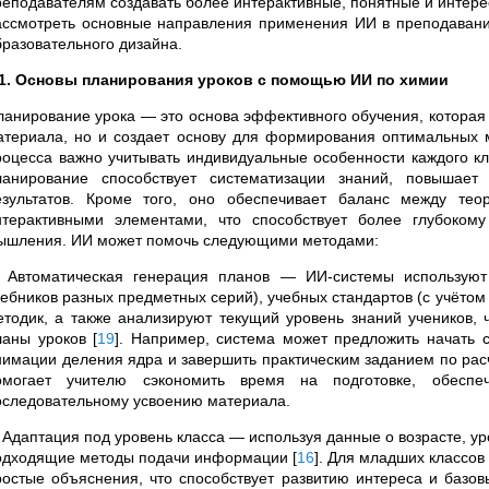
реподавателям создавать более интерактивные, понятные и инте
ассмотреть основные направления применения ИИ в преподавани
бразовательного дизайна.
.1. Основы планирования уроков с помощью ИИ по химии
ланирование урока — это основа эффективного обучения, которая 
атериала, но и создает основу для формирования оптимальных
роцесса важно учитывать индивидуальные особенности каждого кл
ланирование способствует систематизации знаний, повышает
езультатов. Кроме того, оно обеспечивает баланс между тео
нтерактивными элементами, что способствует более глубоком
ышления. ИИ может помочь следующими методами:
. Автоматическая генерация планов — ИИ-системы использую
чебников разных предметных серий), учебных стандартов (с учёто
етодик, а также анализируют текущий уровень знаний учеников, 
ланы уроков
[
19
]
. Например, система может предложить начать 
нимации деления ядра и завершить практическим заданием по расч
омогает учителю сэкономить время на подготовке, обеспе
оследовательному усвоению материала.
. Адаптация под уровень класса — используя данные о возрасте, у
одходящие методы подачи информации
[
16
]
. Для младших классов
ростые объяснения, что способствует развитию интереса и базов