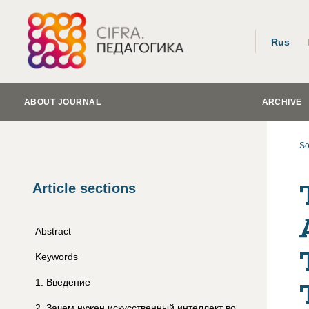
Rus
ABOUT JOURNAL
ARCHIVE
So
Article sections
Abstract
Keywords
1
.
Введение
2
.
Зачем нужен искусственный интеллект во