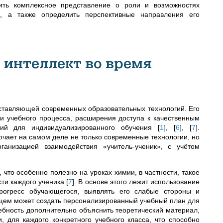
ить комплексное представление о роли и возможностях
ия, а также определить перспективные направления его
 интеллект во время
оставляющей современных образовательных технологий. Его
 учебного процесса, расширения доступа к качественным
вий для индивидуализированного обучения
[
1
]
,
[
6
]
,
[
7
]
.
ючает на самом деле не только современные технологии, но
ганизацией взаимодействия «учитель-ученик», с учётом
что особенно полезно на уроках химии, в частности, такое
сти каждого ученика
[
7
]
. В основе этого лежит использование
прогресс обучающегося, выявлять его слабые стороны и
ущем может создать персонализированный учебный план для
ребность дополнительно объяснить теоретический материал,
, для каждого конкретного учебного класса, что способно