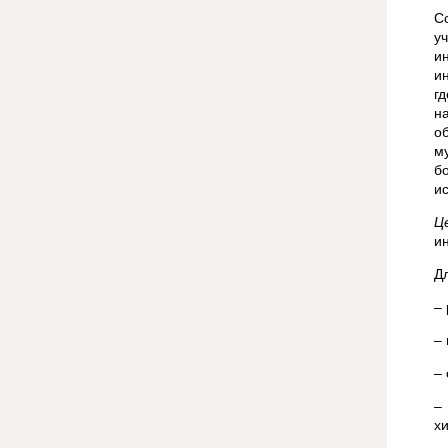
С
у
и
и
г
н
о
м
б
и
Ц
и
Д
–
–
–
–
х