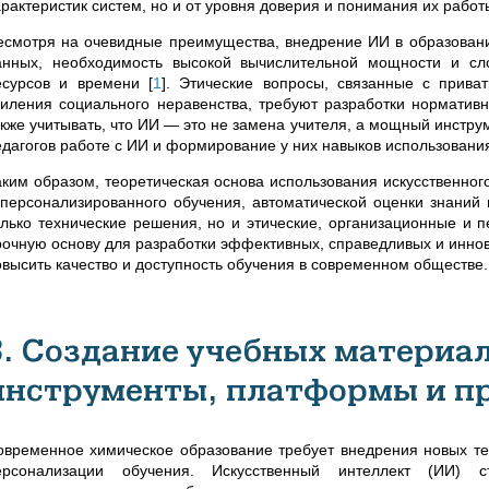
арактеристик систем, но и от уровня доверия и понимания их работ
есмотря на очевидные преимущества, внедрение ИИ в образование
анных, необходимость высокой вычислительной мощности и сл
есурсов и времени
[
1
]
. Этические вопросы, связанные с прива
силения социального неравенства, требуют разработки норматив
акже учитывать, что ИИ — это не замена учителя, а мощный инстру
едагогов работе с ИИ и формирование у них навыков использовани
аким образом, теоретическая основа использования искусственног
 персонализированного обучения, автоматической оценки знаний 
олько технические решения, но и этические, организационные и п
рочную основу для разработки эффективных, справедливых и инно
овысить качество и доступность обучения в современном обществе.
3. Создание учебных материал
инструменты, платформы и п
овременное химическое образование требует внедрения новых те
ерсонализации обучения. Искусственный интеллект (ИИ) 