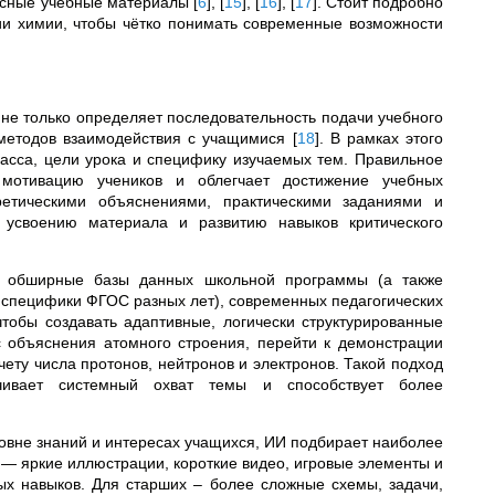
ресные учебные материалы
[
6
]
,
[
15
]
,
[
16
]
,
[
17
]
. Стоит подробно
и химии, чтобы чётко понимать современные возможности
не только определяет последовательность подачи учебного
 методов взаимодействия с учащимися
[
18
]
. В рамках этого
асса, цели урока и специфику изучаемых тем. Правильное
 мотивацию учеников и облегчает достижение учебных
ретическими объяснениями, практическими заданиями и
у усвоению материала и развитию навыков критического
т обширные базы данных школьной программы (а также
м специфики ФГОС разных лет), современных педагогических
чтобы создавать адаптивные, логически структурированные
с объяснения атомного строения, перейти к демонстрации
ету числа протонов, нейтронов и электронов. Такой подход
чивает системный охват темы и способствует более
ровне знаний и интересах учащихся, ИИ подбирает наиболее
 — яркие иллюстрации, короткие видео, игровые элементы и
ых навыков. Для старших – более сложные схемы, задачи,