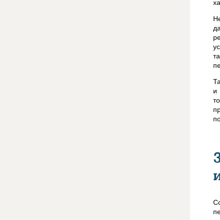
х
Н
д
р
у
т
п
Т
и
т
п
п
С
п