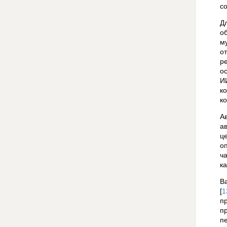
с
Д
о
м
о
р
о
И
к
к
А
а
ц
о
ч
к
В
[
1
п
п
п