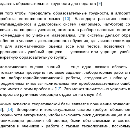
оздавать образовательные трудности для педагога
[
9
]
.
ля того чтобы преодолеть образовательные трудности, в алгори
бработка естественного языка
[
10
]
. Благодаря развитию технол
ультимедийного) и диалоговых систем (например, чат-ботов) 
твечать на вопросы учеников, помогать в разборе сложных теорети
екомендации по учебным материалам. Эти системы делают обра
собенно в условиях дистанционного обучения, где личное взаимо
И для автоматической оценки эссе или тестов, позволяют п
орректировать учебный процесс — усложняя или упрощая учебн
онкретную образовательную группу.
втоматическая оценка знаний — еще одна важная област
втоматически проверять тестовые задания, лабораторные работы 
ели лабораторной/практической работы, следование шаблону 
пределённых типов вычислительных или преобразовательных ошибо
асто имеет с этим проблемы
[
12
]
. Это может значительно ускорить п
ак простые рутинные операции отдаются на откуп ИИ.
ажным аспектом теоретической базы является понимание этически
3
]
,
[
14
]
. Внедрение интеллектуальных систем требует обеспече
розрачности алгоритмов, чтобы исключить риск дискриминации и 
ринимающие решения об оценке, были объяснимыми и соответ
едагогов и учеников к работе с такими технологиями, поскольк