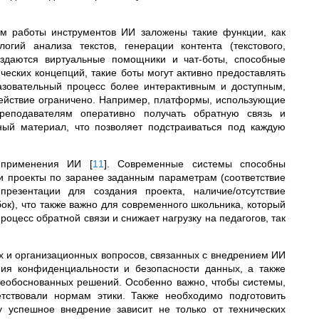
тм работы инструментов ИИ заложены такие функции, как
огий анализа текстов, генерации контента (текстового,
создаются виртуальные помощники и чат-боты, способные
ческих концепций, такие боты могут активно предоставлять
зовательный процесс более интерактивным и доступным,
действие ограничено. Например, платформы, использующие
реподавателям оперативно получать обратную связь и
ый материал, что позволяет подстраиваться под каждую
ь применения ИИ
[
11
]
. Современные системы способны
и проекты по заранее заданным параметрам (соответствие
презентации для создания проекта, наличие/отсутствие
к), что также важно для современного школьника, который
роцесс обратной связи и снижает нагрузку на педагогов, так
х и организационных вопросов, связанных с внедрением ИИ
ния конфиденциальности и безопасности данных, а также
необоснованных решений. Особенно важно, чтобы системы,
ствовали нормам этики. Также необходимо подготовить
у успешное внедрение зависит не только от технических