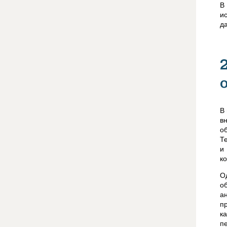
В
и
д
В
в
о
Т
и
к
О
о
а
п
к
п