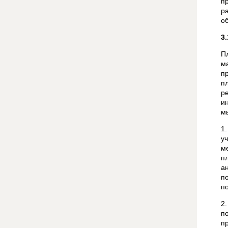
п
р
о
3
П
м
п
п
р
и
м
1
у
м
п
а
п
п
2
п
п