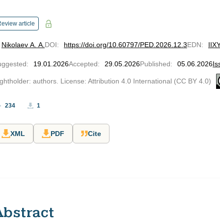
eview article
Nikolaev A. A.
DOI
:
https://doi.org/10.60797/PED.2026.12.3
EDN
:
IIX
uggested
:
19.01.2026
Accepted
:
29.05.2026
Published
:
05.06.2026
Is
ghtholder: authors. License: Attribution 4.0 International (CC BY 4.0)
234
1
XML
PDF
Cite
Abstract