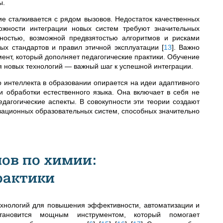
ы.
 сталкивается с рядом вызовов. Недостаток качественных
ожности интеграции новых систем требуют значительных
тностью, возможной предвзятостью алгоритмов и рисками
ных стандартов и правил этичной эксплуатации
[
13
]
. Важно
мент, который дополняет педагогические практики. Обучение
я новых технологий — важный шаг к успешной интеграции.
о интеллекта в образовании опирается на идеи адаптивного
и обработки естественного языка. Она включает в себя не
едагогические аспекты. В совокупности эти теории создают
вационных образовательных систем, способных значительно
ов по химии:
рактики
хнологий для повышения эффективности, автоматизации и
становится мощным инструментом, который помогает