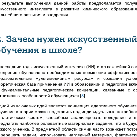
 результате выполнения данной работы предполагается получ
скусственного интеллекта в развитии химического образован
альнейшего развития и внедрения.
2. Зачем нужен искусственный
обучения в школе?
 последние годы искусственный интеллект (ИИ) стал важнейшей с
недрение обусловлено необходимостью повышения эффективности
бразовательным мультимедийным ресурсам и создания усло
еоретическая база применения ИИ в образовании и педагогике вкл
 фундаментальные педагогические концепции, связанные с ор
огнитивных особенностей обучающихся
[
8
]
.
дной из ключевых идей является концепция адаптивного обучения, 
бучение в теории можно подстроить под индивидуальные потребно
налитических систем, способных анализировать поведение и 
редлагать наиболее релевантные материалы и задания, что в буд
аждого ученика. В предметной области химии часто возникает пот
еререшать задачи, использовать наглядный материал, фактически