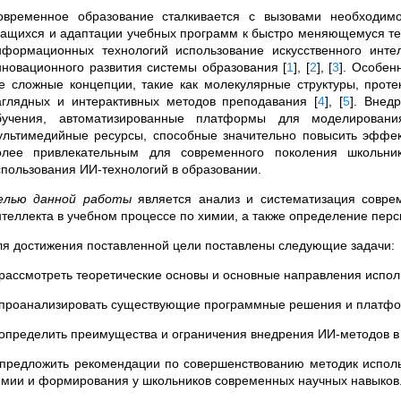
овременное образование сталкивается с вызовами необходим
чащихся и адаптации учебных программ к быстро меняющемуся тех
нформационных технологий использование искусственного инте
нновационного развития системы образования
[
1
]
,
[
2
]
,
[
3
]
. Особен
де сложные концепции, такие как молекулярные структуры, прот
аглядных и интерактивных методов преподавания
[
4
]
,
[
5
]
. Внед
бучения, автоматизированные платформы для моделировани
ультимедийные ресурсы, способные значительно повысить эффек
олее привлекательным для современного поколения школьн
спользования ИИ-технологий в образовании.
елью данной работы
является анализ и систематизация соврем
нтеллекта в учебном процессе по химии, а также определение перс
ля достижения поставленной цели поставлены следующие задачи:
 рассмотреть теоретические основы и основные направления испол
 проанализировать существующие программные решения и платфо
 определить преимущества и ограничения внедрения ИИ-методов в
 предложить рекомендации по совершенствованию методик испо
имии и формирования у школьников современных научных навыков