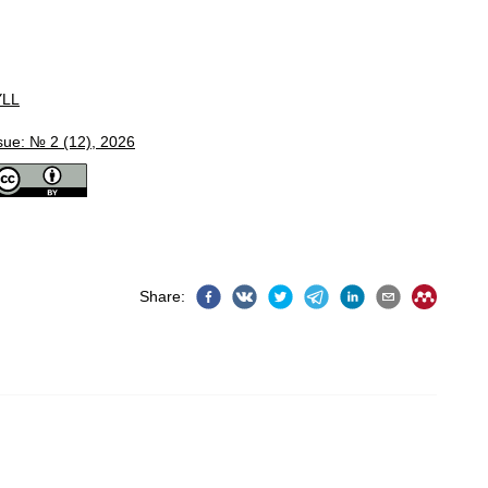
YLL
sue: № 2 (12), 2026
Share
: