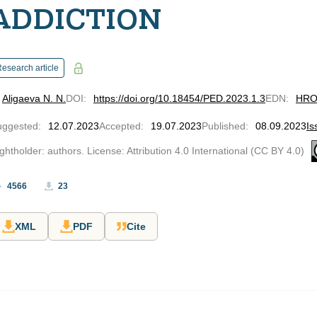
ADDICTION
esearch article
Aligaeva N. N.
DOI
:
https://doi.org/10.18454/PED.2023.1.3
EDN
:
HR
uggested
:
12.07.2023
Accepted
:
19.07.2023
Published
:
08.09.2023
Is
ghtholder: authors. License: Attribution 4.0 International (CC BY 4.0)
4566
23
XML
PDF
Cite