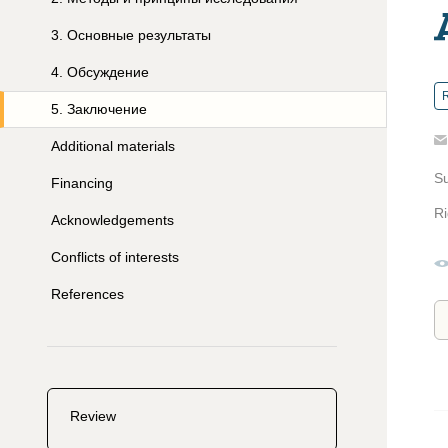
3
.
Основные результаты
4
.
Обсуждение
R
5
.
Заключение
Additional materials
S
Financing
Ri
Acknowledgements
Conflicts of interests
References
Review