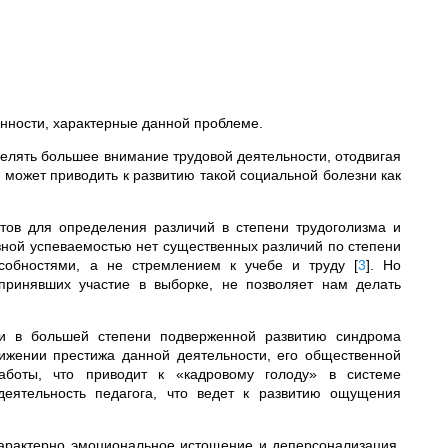
нности, характерные данной проблеме.
делять большее внимание трудовой деятельности, отодвигая
 может приводить к развитию такой социальной болезни как
тов для определения различий в степени трудоголизма и
зной успеваемостью нет существенных различий по степени
особностями, а не стремлением к учебе и труду
[
3
]
. Но
 принявших участие в выборке, не позволяет нам делать
 и в большей степени подверженной развитию синдрома
ижении престижа данной деятельности, его общественной
работы, что приводит к «кадровому голоду» в системе
деятельность педагога, что ведет к развитию ощущения
 характерно эмоциональное истощение и деперсонализация,