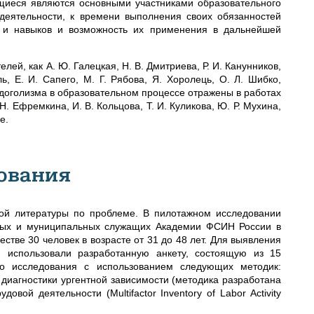
щиеся являются основными участниками образовательного
деятельности, к времени выполнения своих обязанностей
й и навыков и возможность их применения в дальнейшей
ей, как А. Ю. Галецкая, Н. В. Дмитриева, Р. И. Канунников,
ь, Е. И. Сапего, М. Г. Рябова, Я. Хоролець, О. Л. Шибко,
удоголизма в образовательном процессе отражены в работах
Н. Ефремкина, И. В. Кольцова, Т. И. Куликова, Ю. Р. Мухина,
е.
ования
ой литературы по проблеме. В пилотажном исследовании
енных и муниципальных служащих Академии ФСИН России в
естве 30 человек в возрасте от 31 до 48 лет. Для выявления
и использовали разработанную анкету, состоящую из 15
го исследования с использованием следующих методик:
 диагностики ургентной зависимости (методика разработана
вой деятельности (Multifactor Inventory of Labor Activity