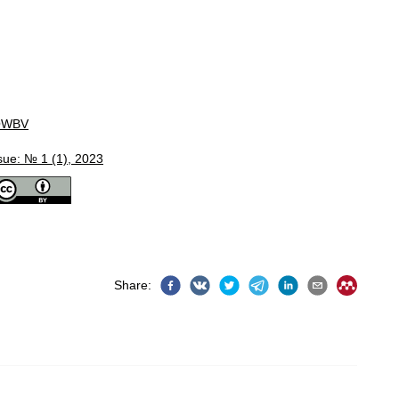
OWBV
sue: № 1 (1), 2023
Share
: