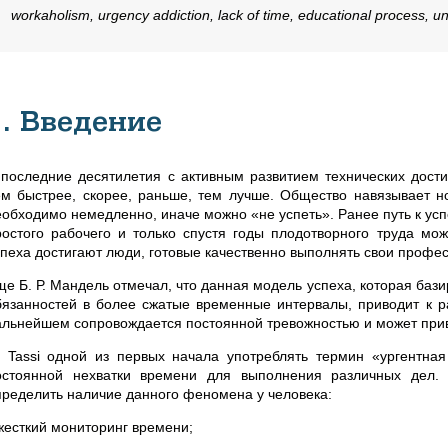
workaholism, urgency addiction, lack of time, educational process, uni
1. Введение
 последние десятилетия с активным развитием технических дости
ем быстрее, скорее, раньше, тем лучше. Общество навязывает н
еобходимо немедленно, иначе можно «не успеть». Ранее путь к усп
ростого рабочего и только спустя годы плодотворного труда мо
спеха достигают люди, готовые качественно выполнять свои профес
ще Б. Р. Мандель отмечал, что данная модель успеха, которая ба
бязанностей в более сжатые временные интервалы, приводит к р
альнейшем сопровождается постоянной тревожностью и может прив
. Tassi одной из первых начала употреблять термин «ургентна
остоянной нехватки времени для выполнения различных дел.
пределить наличие данного феномена у человека:
 жесткий мониторинг времени;