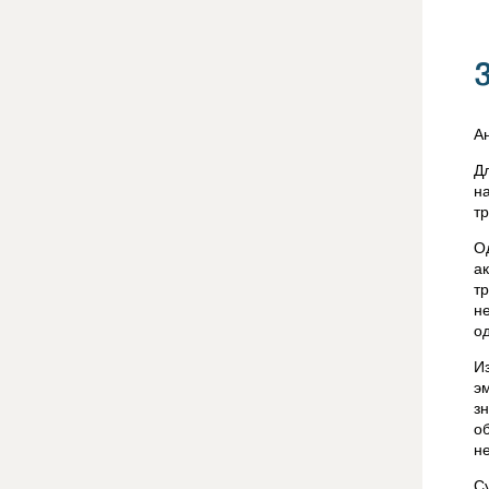
А
Д
н
т
О
а
т
н
о
И
э
з
о
н
С