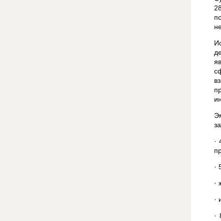
2
п
н
И
д
я
с
в
п
и
Э
з
·
п
·
·
·
·