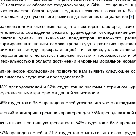
8% испытуемых обладают трудоголизмом, а 54% – тенденцией к р
сихологическое благополучие педагога позволяет создавать бл
емаловажно для успешного развития дальнейших специалистов
[
9
]
.
сследователями было выявлено, что некоторые факторы, такие 
еятельности, соблюдения режима труда-отдыха, откладывание дел
вляются одними из значимых предикторов возможного разв
формированные навыки самоконтроля ведут к развитию прокраст
заимосвязи между прокрастинацией и индивидуально-личнос
рокрастинации с леностью, напряженностью и тревожностью и о
нтернальностью в области достижений и уровнем моральной норм
мпирическое исследование позволило нам выявить следующие осн
ависимости у студентов и преподавателей:
 48% преподавателей и 62% студентов не знакомы с термином «ург
редставленными критериями данной зависимости;
 56% студентов и 35% преподавателей указали, что часто откладыв
 жесткий мониторинг времени характерен для 75% преподавателей 
 испытывают постоянную тревожность 54% студентов и 68% препод
 87% преподавателей и 71% студентов отметили, что из-за трудо