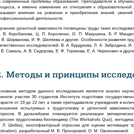
а современные проблемы образования. Преподаватели и обучаю
роцесса, и именно изменение их отношения к образовательной 
казывает влияние на усвоение и приобретение знаний, умени
рофессиональной деятельности.
зучению ургентной зависимости посвящены труды таких исследовател
. В. Коробанова, Ц. П. Короленко, О. П. Макушина, Б. Р. Мандел
. В. Ширванова, И. Ф. Шиляева и другие. Особенности развития тр
ечественных исследователей: В. А. Бурдукова, Л. А. Забродина, И. 
 В. Самаль, А. В. Сидорова, Е. Ф. Торикова, Е. А. Черенович и други
2. Методы и принципы исслед
сновным методом данного исследования является анализ научн
риняли участие 30 студентов Института подготовки государств
зрасте от 19 до 22 лет, а также преподаватели учреждения в колич
тношения испытуемых к трудоголизму и ургентной зависимост
опросов. В дальнейшем планируется реализация эмпирическо
просник трудоголизма Киллинджер (The Workaholic Quiz), методика
. Л. Шибко), многофакторный опросник для оценки мотивации трудо
tivation), разработанный М. В. Прохоровой, О. М. Овсянниковой.