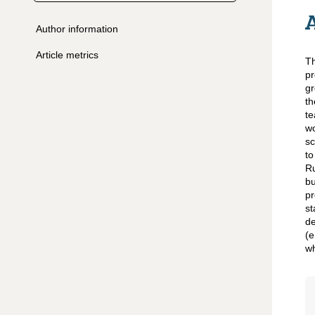
Author information
Article metrics
Th
pr
gr
th
te
wo
sc
to
Ru
bu
pr
st
de
(e
wh