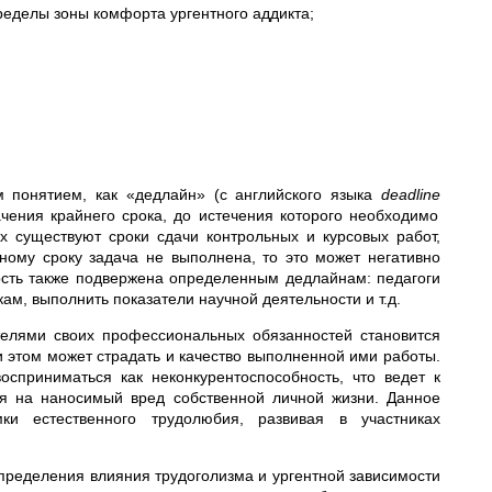
еделы зоны комфорта ургентного аддикта;
м понятием, как «дедлайн» (с английского языка
deadline
чения крайнего срока, до истечения которого необходимо
х существуют сроки сдачи контрольных и курсовых работ,
енному сроку задача не выполнена, то это может негативно
ость также подвержена определенным дедлайнам: педагоги
м, выполнить показатели научной деятельности и т.д.
елями своих профессиональных обязанностей становится
 этом может страдать и качество выполненной ими работы.
сприниматься как неконкурентоспособность, что ведет к
ря на наносимый вред собственной личной жизни. Данное
и естественного трудолюбия, развивая в участниках
пределения влияния трудоголизма и ургентной зависимости