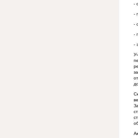
-
-
- 
-
-
У
п
р
з
о
д
С
в
З
с
с
о
А