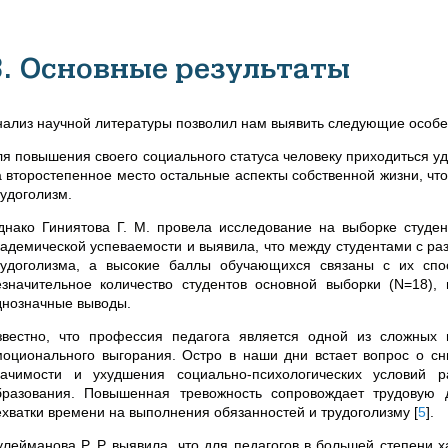
3. Основные результаты
нализ научной литературы позволил нам выявить следующие особе
ля повышения своего социального статуса человеку приходиться у
а второстепенное место остальные аспекты собственной жизни, что
рудоголизм.
днако Гиниятова Г. М. провела исследование на выборке студен
кадемической успеваемости и выявила, что между студентами с ра
рудоголизма, а высокие баллы обучающихся связаны с их сп
езначительное количество студентов основной выборки (N=18),
днозначные выводы.
звестно, что профессия педагога является одной из сложных
моционального выгорания. Остро в наши дни встает вопрос о сн
начимости и ухудшения социально-психологических условий 
бразования. Повышенная тревожность сопровождает трудовую 
ехватки времени на выполнения обязанностей и трудоголизму
[
5
]
.
улейманова Р. Р. выявила, что для педагогов в большей степени