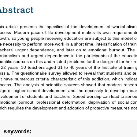
Abstract
is article presents the specifics of the development of workaholism
ocess. Modern pace of life development makes its own requirements t
owth, so young people receiving education are subject to this model o
e necessity to perform more work in a short time, intensification of train
achers' urgent dependence, and later on to emotional burnout. The ai
rkaholism and urgent dependence in the participants of the educati
ientific sources on this and related problems for the design of further
 22 years, 30 teachers aged 31 to 48 years of the Institute of train
ssia. The questionnaire survey allowed to reveal that students and teach
t have numerous criteria characteristic of this addiction, which indic
ocess. The analysis of scientific sources showed that modern researc
age of higher school development and the necessity to develop measur
velopment of students and teachers. Speed worship can lead to serious di
motional burnout, professional deformation, deprivation of social cont
ich requires the development and adoption of protective measures not onl
Keywords
: