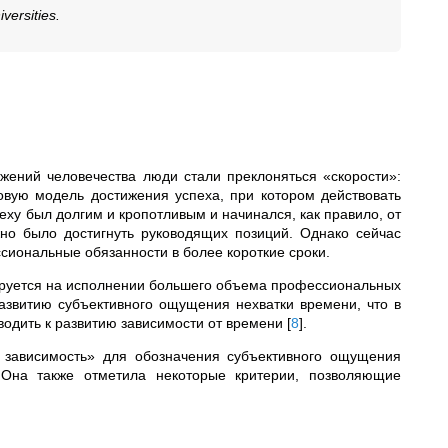
versities.
жений человечества люди стали преклоняться «скорости»:
овую модель достижения успеха, при котором действовать
еху был долгим и кропотливым и начинался, как правило, от
жно было достигнуть руководящих позиций. Однако сейчас
сиональные обязанности в более короткие сроки.
зируется на исполнении большего объема профессиональных
азвитию субъективного ощущения нехватки времени, что в
одить к развитию зависимости от времени
[
8
]
.
я зависимость» для обозначения субъективного ощущения
 Она также отметила некоторые критерии, позволяющие