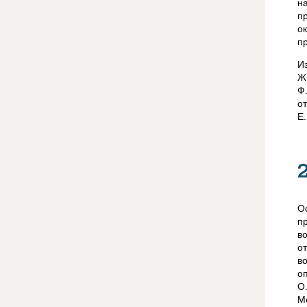
н
п
о
п
И
Ж
Ф
от
Е.
О
п
во
о
в
о
О
Mo