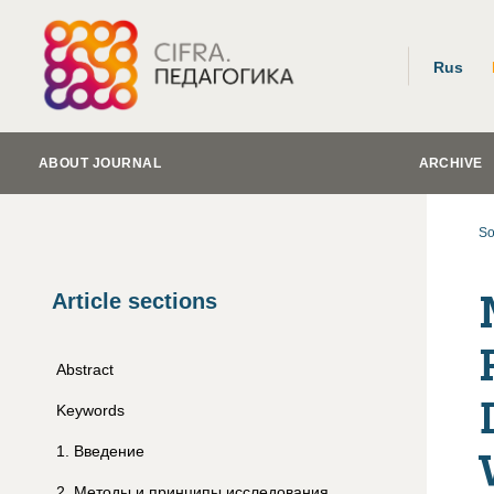
Rus
ABOUT JOURNAL
ARCHIVE
So
Article sections
Abstract
Keywords
1
.
Введение
2
.
Методы и принципы исследования