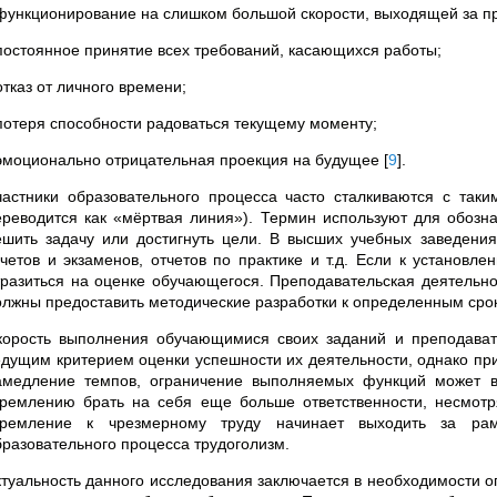
 функционирование на слишком большой скорости, выходящей за пр
 постоянное принятие всех требований, касающихся работы;
отказ от личного времени;
 потеря способности радоваться текущему моменту;
 эмоционально отрицательная проекция на будущее
[
9
]
.
частники образовательного процесса часто сталкиваются с таки
ереводится как «мёртвая линия»
)
. Термин используют для обозна
ешить задачу или достигнуть цели. В высших учебных заведения
ачетов и экзаменов, отчетов по практике и т.д. Если к установл
тразиться на оценке обучающегося. Преподавательская деятельн
олжны предоставить методические разработки к определенным срока
корость выполнения обучающимися своих заданий и преподават
едущим критерием оценки успешности их деятельности, однако при
амедление темпов, ограничение выполняемых функций может во
тремлению брать на себя еще больше ответственности, несмот
тремление к чрезмерному труду начинает выходить за рамк
бразовательного процесса трудоголизм.
ктуальность данного исследования заключается в необходимости о