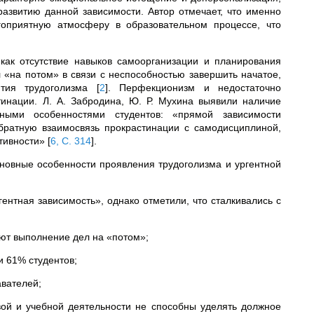
азвитию данной зависимости. Автор отмечает, что именно
агоприятную атмосферу в образовательном процессе, что
как отсутствие навыков самоорганизации и планирования
 «на потом» в связи с неспособностью завершить начатое,
ития трудоголизма
[
2
]
. Перфекционизм и недостаточно
инации. Л. А. Забродина, Ю. Р. Мухина выявили наличие
тными особенностями студентов: «прямой зависимости
братную взаимосвязь прокрастинации с самодисциплиной,
ативности»
[
6, С. 314
]
.
овные особенности проявления трудоголизма и ургентной
ентная зависимость», однако отметили, что сталкивались с
ают выполнение дел на «потом»;
и 61% студентов;
авателей;
вой и учебной деятельности не способны уделять должное