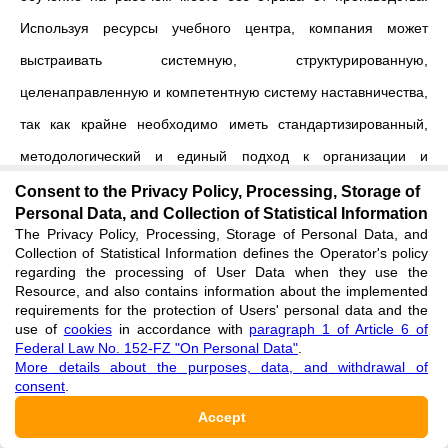
Используя ресурсы учебного центра, компания может
выстраивать системную, структурированную,
целенаправленную и компетентную систему наставничества,
так как крайне необходимо иметь стандартизированный,
методологический и единый подход к организации и
внедрению наставничества.
Consent to the Privacy Policy, Processing, Storage of
Personal Data, and Collection of Statistical Information
По мнению производственного персонала, помощь должна
The Privacy Policy, Processing, Storage of Personal Data, and
Collection of Statistical Information defines the Operator's policy
заключаться в следующем:
regarding the processing of User Data when they use the
Resource, and also contains information about the implemented
requirements for the protection of Users' personal data and the
- разработка методических указаний для правильного и
use of
cookies
in accordance with
paragraph 1 of Article 6 of
единого внедрения механизма наставничества на
Federal Law No. 152-FZ "On Personal Data"
.
More details about the purposes, data, and withdrawal of
предприятии;
consent
.
Accept
- обучение процессу планирования и проведения