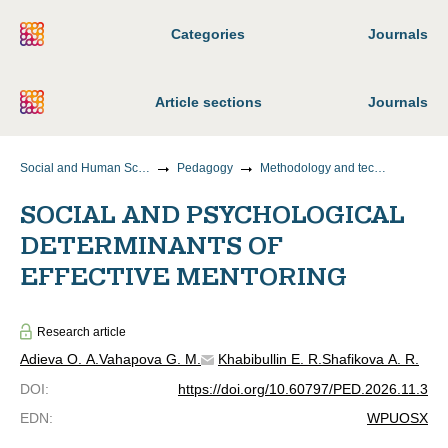
Categories
Journals
Article sections
Journals
Social and Human Sciences
Pedagogy
Methodology and technology of vocational education
SOCIAL AND PSYCHOLOGICAL
DETERMINANTS OF
EFFECTIVE MENTORING
Research article
Adieva O. A.
Vahapova G. M.
Khabibullin E. R.
Shafikova A. R.
DOI
:
https://doi.org/10.60797/PED.2026.11.3
EDN
:
WPUOSX