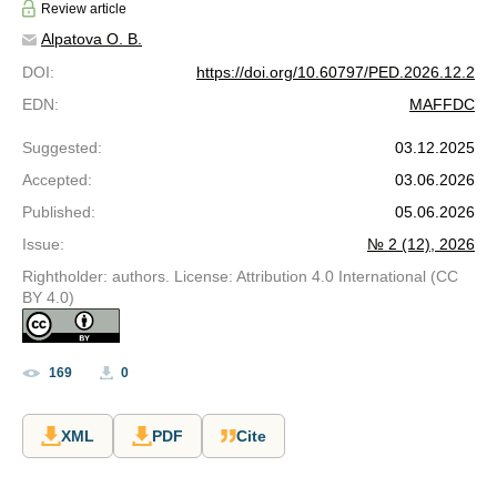
Review article
Alpatova O. B.
DOI
:
https://doi.org/10.60797/PED.2026.12.2
EDN
:
MAFFDC
Suggested
:
03.12.2025
Accepted
:
03.06.2026
Published
:
05.06.2026
Issue
:
№ 2 (12), 2026
Rightholder: authors. License: Attribution 4.0 International (CC
BY 4.0)
169
0
XML
PDF
Cite