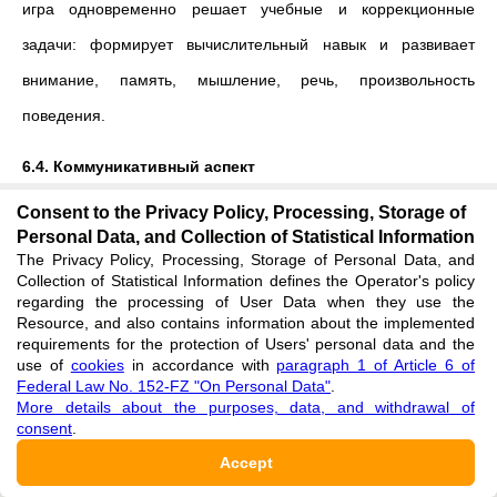
игра одновременно решает учебные и коррекционные
задачи: формирует вычислительный навык и развивает
внимание, память, мышление, речь, произвольность
поведения.
6.4. Коммуникативный аспект
Consent to the Privacy Policy, Processing, Storage of
Многие дидактические игры предполагают взаимодействие
Personal Data, and Collection of Statistical Information
детей: работу в парах, мини-группах, командное выполнение
The Privacy Policy, Processing, Storage of Personal Data, and
Collection of Statistical Information defines the Operator's policy
заданий. Это способствует развитию речевой активности,
regarding the processing of User Data when they use the
Resource, and also contains information about the implemented
умения объяснять свой ответ, задавать вопросы, принимать
requirements for the protection of Users' personal data and the
помощь и оказывать ее другим. Для детей с ЗПР,
use of
cookies
in accordance with
paragraph 1 of Article 6 of
Federal Law No. 152-FZ "On Personal Data"
.
испытывающих трудности в общении и саморегуляции, такие
More details about the purposes, data, and withdrawal of
consent
.
формы работы имеют большое значение.
Accept
6.5. Диагностический аспект