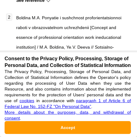
See reference
Boldina M.A. Ponyatie i sushchnost proforientatsionnoi
raboti v obrazovatelnom uchrezhdenii [Concept and
essence of professional orientation work ineducational
institution] / M.A. Boldina, Ye.V. Deeva // Sotsialno-
ekonomicheskie yavleniya i protsessi [Socio-economic
Consent to the Privacy Policy, Processing, Storage of
Personal Data, and Collection of Statistical Information
phenomena and processes]. — 2012. — № 12. — P. 431–
The Privacy Policy, Processing, Storage of Personal Data, and
439. [in Russian]
Collection of Statistical Information defines the Operator's policy
regarding the processing of User Data when they use the
See reference
Resource, and also contains information about the implemented
requirements for the protection of Users' personal data and the
use of
cookies
in accordance with
paragraph 1 of Article 6 of
Varenikov N.A. Professionalnoe konsultirovanie
Federal Law No. 152-FZ "On Personal Data"
.
More details about the purposes, data, and withdrawal of
starsheklassnikov [Professional counseling for high school
consent
.
students] / N.A. Varenikov, A.M. Zenin, N.I. Volkova et al. //
Accept
Uchenie zapiski universiteta im. P. F. Lesgafta [Scientific