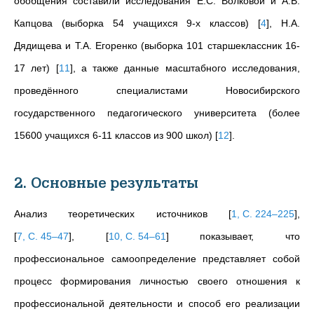
обобщения составили исследования Е.С. Волковой и А.В.
Капцова (выборка 54 учащихся 9-х классов)
[
4
]
, Н.А.
Дядищева и Т.А. Егоренко (выборка 101 старшеклассник 16-
17 лет)
[
11
]
, а также данные масштабного исследования,
проведённого специалистами Новосибирского
государственного педагогического университета (более
15600 учащихся 6-11 классов из 900 школ)
[
12
]
.
2. Основные результаты
Анализ теоретических источников
[
1, С. 224–225
]
,
[
7, С. 45–47
]
,
[
10, С. 54–61
]
показывает, что
профессиональное самоопределение представляет собой
процесс формирования личностью своего отношения к
профессиональной деятельности и способ его реализации