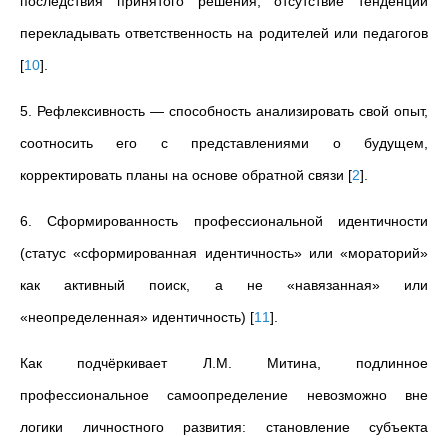
последствия принятого решения, отсутствие тенденции
перекладывать ответственность на родителей или педагогов
[
10
]
.
5. Рефлексивность — способность анализировать свой опыт,
соотносить его с представлениями о будущем,
корректировать планы на основе обратной связи
[
2
]
.
6. Сформированность профессиональной идентичности
(статус «сформированная идентичность» или «мораторий»
как активный поиск, а не «навязанная» или
«неопределенная» идентичность)
[
11
]
.
Как подчёркивает Л.М. Митина, подлинное
профессиональное самоопределение невозможно вне
логики личностного развития: становление субъекта