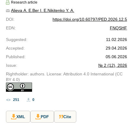
Research article
Alieva A. E.
Ber I. E.
Nikitenko Y. A.
DOI
:
https://doi.org/10.60797/PED.2026.12.5
EDN
:
FNQSHF
Suggested
:
11.02.2026
Accepted
:
29.04.2026
Published
:
05.06.2026
Issue
:
№ 2 (12), 2026
Rightholder: authors. License: Attribution 4.0 International (CC
BY 4.0)
251
0
XML
PDF
Cite