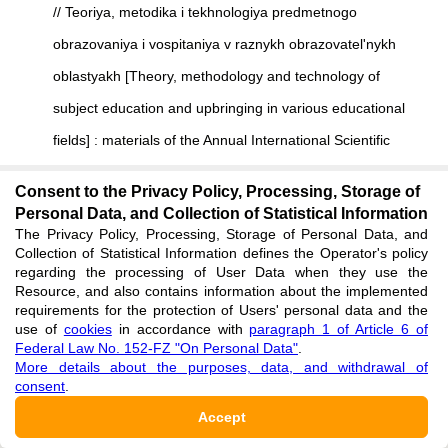
// Teoriya, metodika i tekhnologiya predmetnogo
obrazovaniya i vospitaniya v raznykh obrazovatel'nykh
oblastyakh [Theory, methodology and technology of
subject education and upbringing in various educational
fields] : materials of the Annual International Scientific
Conference. — Moscow : International Center for Scientific
Consent to the Privacy Policy, Processing, Storage of
Research Projects, 2013. — P. 75–82. [in Russian]
Personal Data, and Collection of Statistical Information
The Privacy Policy, Processing, Storage of Personal Data, and
See reference
Collection of Statistical Information defines the Operator's policy
regarding the processing of User Data when they use the
Resource, and also contains information about the implemented
Speranskaya A. N. Leksicheskie oshibki [Lexical errors] / A.
requirements for the protection of Users' personal data and the
N. Speranskaya // Effektivnoe rechevoe obshchenie
use of
cookies
in accordance with
paragraph 1 of Article 6 of
Federal Law No. 152-FZ "On Personal Data"
.
(bazovye kompetentsii) [Effective speech communication
More details about the purposes, data, and withdrawal of
consent
.
(basic competencies)] : A reference dictionary / Ed. by A. P.
Accept
Skovorodnikov. — 2nd ed. — Krasnoyarsk : Siberian