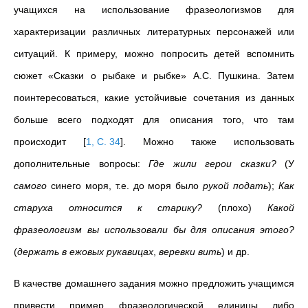
учащихся на использование фразеологизмов для
характеризации различных литературных персонажей или
ситуаций. К примеру, можно попросить детей вспомнить
сюжет «Сказки о рыбаке и рыбке» А.С. Пушкина. Затем
поинтересоваться, какие устойчивые сочетания из данных
больше всего подходят для описания того, что там
происходит
[
1, С. 34
]
. Можно также использовать
дополнительные вопросы:
Где жили герои сказки?
(У
самого
синего моря, т.е. до моря было
рукой подать
);
Как
старуха относится к старику?
(плохо)
Какой
фразеологизм вы использовали бы для описания этого?
(
держать в ежовых
рукавицах
,
веревки
вить
) и др.
В качестве домашнего задания можно предложить учащимся
привести пример фразеологической единицы либо