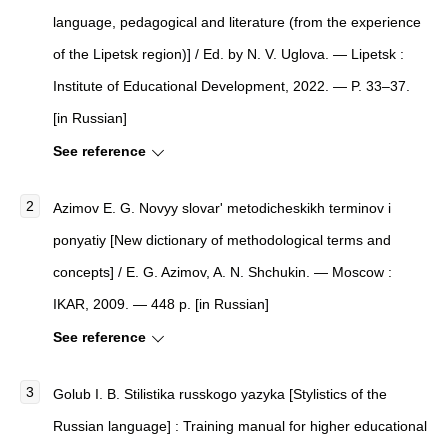
language, pedagogical and literature (from the experience
of the Lipetsk region)] / Ed. by N. V. Uglova. — Lipetsk :
Institute of Educational Development, 2022. — P. 33–37.
[in Russian]
See reference
Azimov E. G. Novyy slovar' metodicheskikh terminov i
ponyatiy [New dictionary of methodological terms and
concepts] / E. G. Azimov, A. N. Shchukin. — Moscow :
IKAR, 2009. — 448 p. [in Russian]
See reference
Golub I. B. Stilistika russkogo yazyka [Stylistics of the
Russian language] : Training manual for higher educational