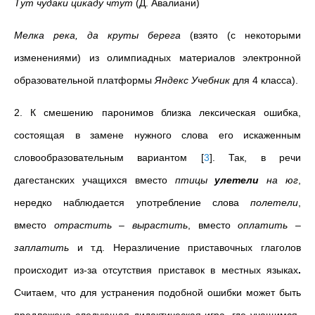
Тут чудаки цикаду чтут
(Д. Авалиани)
Мелка река, да круты берега
(взято (с некоторыми
изменениями) из олимпиадных материалов электронной
образовательной платформы
Яндекс Учебник
для 4 класса).
2. К смешению паронимов близка лексическая ошибка,
состоящая в замене нужного слова его искаженным
словообразовательным вариантом
[
3
]
. Так, в речи
дагестанских учащихся вместо
птицы
улетели
на юг
,
нередко наблюдается употребление слова
полетели
,
вместо
отрастить
–
вырастить
, вместо
оплатить –
заплатить
и т.д. Неразличение приставочных глаголов
происходит из-за отсутствия приставок в местных языках
.
Считаем, что для устранения подобной ошибки
может быть