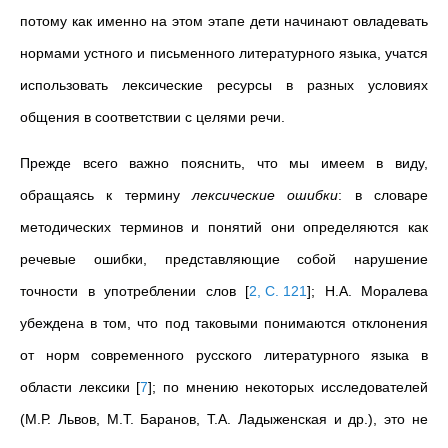
потому как именно на этом этапе дети начинают овладевать
нормами устного и письменного литературного языка, учатся
использовать лексические ресурсы в разных условиях
общения в соответствии с целями речи.
Прежде всего важно пояснить, что мы имеем в виду,
обращаясь к термину
лексические ошибки
: в словаре
методических терминов и понятий они определяются как
речевые ошибки, представляющие собой нарушение
точности в употреблении слов
[
2, С. 121
]
; Н.А.
Моралева
убеждена в том, что под таковыми п
онимаются отклонения
от норм современного русского литературного языка в
области лексики
[
7
]
; по мнению некоторых исследователей
(М.Р.
Львов, М.Т.
Баранов, Т.А.
Ладыженская и др.),
это не