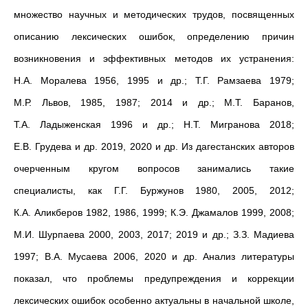
множество научных и методических трудов, посвященных
описанию лексических ошибок, определению причин
возникновения и эффективных методов их
устранения:
Н.А.
Моралева 1956, 1995 и др.; Т.Г.
Рамзаева 1979;
М.Р.
Львов, 1985, 1987; 2014 и др.; М.Т.
Баранов,
Т.А.
Ладыженская 1996 и др.; Н.Т.
Мигранова 2018;
Е.В.
Грудева и др. 2019, 2020 и др. Из дагестанских авторов
очерченным кругом вопросов занимались такие
специалисты, как Г.Г.
Буржунов 1980, 2005, 2012;
К.А.
Аликберов
1982, 1986, 1999; К.Э.
Джамалов 1999, 2008;
М.И.
Шурпаева 2000, 2003, 2017; 2019 и др.; З.З.
Мадиева
1997; В.А.
Мусаева 2006, 2020 и др. Анализ литературы
показал, что проблемы предупреждения и коррекции
лексических ошибок особенно актуальны в начальной школе,