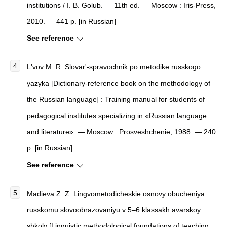
institutions / I. B. Golub. — 11th ed. — Moscow : Iris-Press,
2010. — 441 p. [in Russian]
See reference
L'vov M. R. Slovar'-spravochnik po metodike russkogo
yazyka [Dictionary-reference book on the methodology of
the Russian language] : Training manual for students of
pedagogical institutes specializing in «Russian language
and literature». — Moscow : Prosveshchenie, 1988. — 240
p. [in Russian]
See reference
Madieva Z. Z. Lingvometodicheskie osnovy obucheniya
russkomu slovoobrazovaniyu v 5–6 klassakh avarskoy
shkoly [Linguistic methodological foundations of teaching