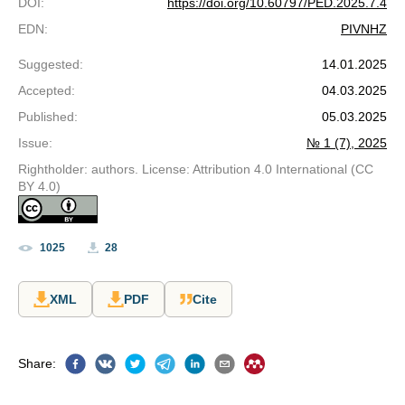
DOI
:
https://doi.org/10.60797/PED.2025.7.4
EDN
:
PIVNHZ
Suggested
:
14.01.2025
Accepted
:
04.03.2025
Published
:
05.03.2025
Issue
:
№ 1 (7), 2025
Rightholder: authors. License: Attribution 4.0 International (CC
BY 4.0)
1025
28
XML
PDF
Cite
Share
: