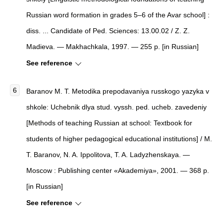
Russian word formation in grades 5–6 of the Avar school] :
diss. ... Candidate of Ped. Sciences: 13.00.02 / Z. Z.
Madieva. — Makhachkala, 1997. — 255 p. [in Russian]
See reference
Baranov M. T. Metodika prepodavaniya russkogo yazyka v
shkole: Uchebnik dlya stud. vyssh. ped. ucheb. zavedeniy
[Methods of teaching Russian at school: Textbook for
students of higher pedagogical educational institutions] / M.
T. Baranov, N. A. Ippolitova, T. A. Ladyzhenskaya. —
Moscow : Publishing center «Akademiya», 2001. — 368 p.
[in Russian]
See reference