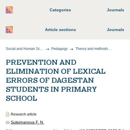
Categories
Journals
Article sections
Journals
Social and Human Sciences
Pedagogy
Theory and methods of teaching and upbringing (by areas and levels of education)
PREVENTION AND
ELIMINATION OF LEXICAL
ERRORS OF DAGESTAN
STUDENTS IN PRIMARY
SCHOOL
Research article
Suleimanova F. N.