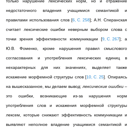
только нарушение лексических норм, но и отражение
недостаточного владения учащимися семантикой и
правилами использования слов
[
6, C. 258
]
; А.Н.
Сперанская
считает лексические ошибки неверным выбором слова с
точки зрения эффективности коммуникации
[
9, С. 267
]
; а
Ю.В.
Фоменко, кроме нарушения правил смыслового
согласования и употребления лексических единиц в
нехарактерных для них значениях, выделяет также
искажение морфемной структуры слов
[
10, С. 25
]
. Опираясь
на вышесказанное, мы делаем вывод:
лексические ошибки
–
это ошибки, возникающие из-за нарушения норм
употребления слов и искажения морфемной структуры
лексем, которые снижают эффективность
коммуникации и
выявляют неполное владение учащимися семантикой и