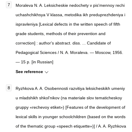
Moraleva N. A. Leksicheskie nedochety v pis'mennoy rechi
uchashchikhsya V klassa, metodika ikh preduprezhdeniya i
ispravleniya [Lexical defects in the written speech of fifth
grade students, methods of their prevention and
correction] : author's abstract. diss. ... Candidate of
Pedagogical Sciences / N. A. Moraleva. — Moscow, 1956.
— 15 p. [in Russian]
See reference
Ryzhkova A. A. Osobennosti razvitiya leksicheskikh umeniy
u mladshikh shkol'nikov (na materiale slov tematicheskoy
gruppy «rechevoy etiket») [Features of the development of
lexical skills in younger schoolchildren (based on the words
of the thematic group «speech etiquette»)] / A. A. Ryzhkova