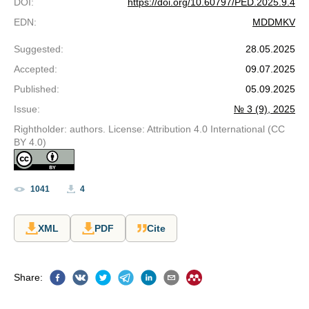
DOI
:
https://doi.org/10.60797/PED.2025.9.4
EDN
:
MDDMKV
Suggested
:
28.05.2025
Accepted
:
09.07.2025
Published
:
05.09.2025
Issue
:
№ 3 (9), 2025
Rightholder: authors. License: Attribution 4.0 International (CC
BY 4.0)
1041
4
XML
PDF
Cite
Share
: