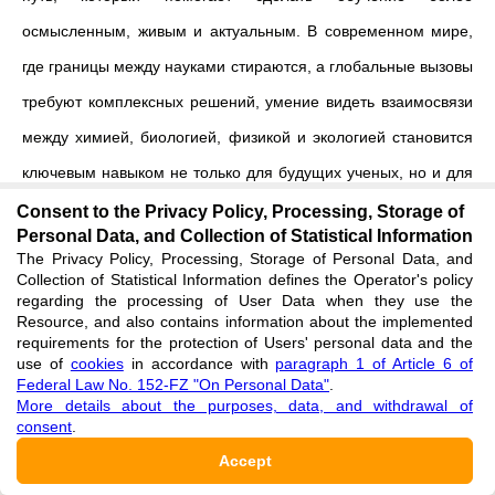
осмысленным, живым и актуальным. В современном мире,
где границы между науками стираются, а глобальные вызовы
требуют комплексных решений, умение видеть взаимосвязи
между химией, биологией, физикой и экологией становится
ключевым навыком не только для будущих ученых, но и для
каждого гражданина, ответственного за свою планету.
Consent to the Privacy Policy, Processing, Storage of
Personal Data, and Collection of Statistical Information
The Privacy Policy, Processing, Storage of Personal Data, and
Образование, ориентированное на интеграцию знаний,
Collection of Statistical Information defines the Operator's policy
помогает формировать у школьников не только понимание
regarding the processing of User Data when they use the
Resource, and also contains information about the implemented
сложных процессов, но и заботу о природе, критическое
requirements for the protection of Users' personal data and the
use of
cookies
in accordance with
paragraph 1 of Article 6 of
мышление и способность искать нестандартные решения.
Federal Law No. 152-FZ "On Personal Data"
.
Внедрение современных технологий, проектных и
More details about the purposes, data, and withdrawal of
consent
.
практических методов делает этот процесс более
Accept
интересным, мотивирующим и человечным, потому что