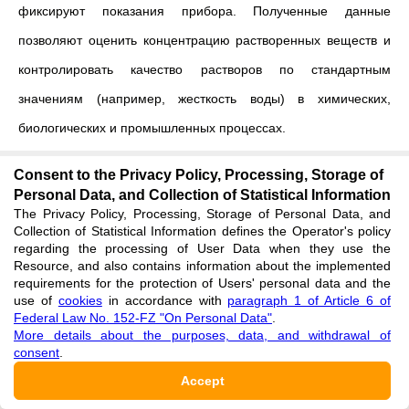
фиксируют показания прибора.
Полученные данные
позволяют оценить концентрацию растворенных веществ и
контролировать качество растворов по стандартным
значениям (например, жесткость воды) в химических,
биологических и промышленных процессах.
Цель
: измерить электропроводность раствора соли.
Consent to the Privacy Policy, Processing, Storage of
Personal Data, and Collection of Statistical Information
Материалы для исследования:
растворы солей NaCl, CuSO
The Privacy Policy, Processing, Storage of Personal Data, and
4
Collection of Statistical Information defines the Operator's policy
×5H
O, Na
CO
.
regarding the processing of User Data when they use the
2
2
3
Resource, and also contains information about the implemented
requirements for the protection of Users' personal data and the
Реактивы, посуда, оборудование
: лабораторные стаканы
use of
cookies
in accordance with
paragraph 1 of Article 6 of
Federal Law No. 152-FZ "On Personal Data"
.
(100 мл), датчик электропроводности-кондуктометр (CON-
More details about the purposes, data, and withdrawal of
BTA, Vernier, США на рис. 14), устройство измерения и
consent
.
обработки экспериментальных данных (Vernier LABQ
Accept
LabQuest, США на рис. 13), исследуемые соли.