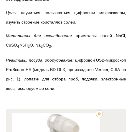
Цель:
научиться пользоваться цифровым микроскопом,
изучить строение кристаллов солей.
Материалы для исследования:
кристаллы солей NaCl,
CuSO
×5H
O, Na
CO
.
4
2
2
3
Реактивы, посуда, оборудование:
цифровой USB-микроскоп
ProScope HR (модель BD-DLX, производство Vernier, США на
рис. 1), лопатки для отбора проб, лодочки, электронные
весы, исследуемые соли.