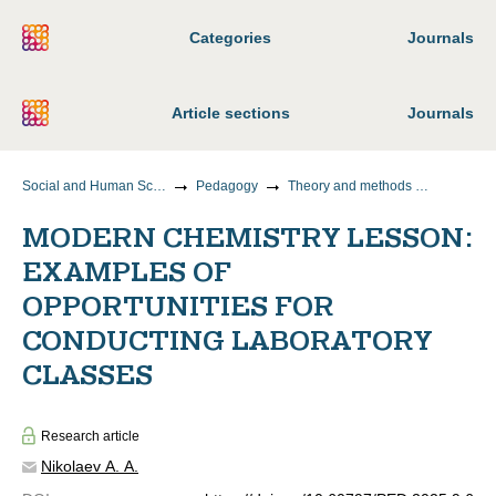
Categories
Journals
Article sections
Journals
Social and Human Sciences
Pedagogy
Theory and methods of teaching and upbringing (by areas and levels of education)
MODERN CHEMISTRY LESSON:
EXAMPLES OF
OPPORTUNITIES FOR
CONDUCTING LABORATORY
CLASSES
Research article
Nikolaev A. A.