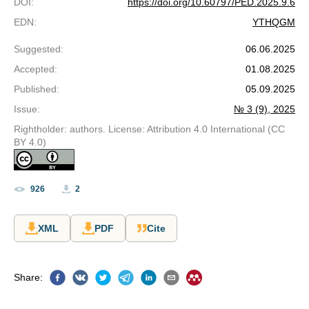
DOI
:
https://doi.org/10.60797/PED.2025.9.6
EDN
:
YTHQGM
Suggested
:
06.06.2025
Accepted
:
01.08.2025
Published
:
05.09.2025
Issue
:
№ 3 (9), 2025
Rightholder: authors. License: Attribution 4.0 International (CC
BY 4.0)
926
2
XML
PDF
Cite
Share
: