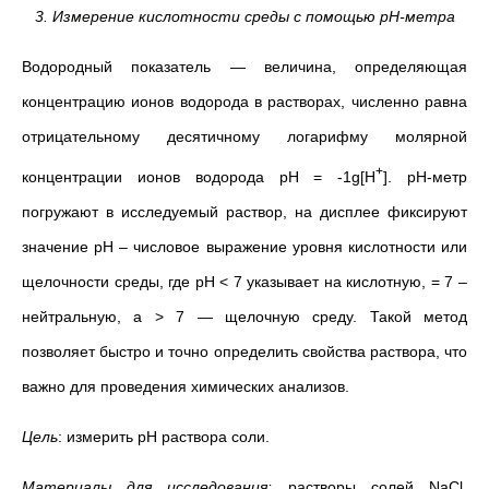
3. Измерение кислотности среды с помощью pH-метра
Водородный показатель — величина, определяющая
концентрацию ионов водорода в растворах, численно равна
отрицательному десятичному логарифму молярной
+
концентрации ионов водорода рН = -1g[H
]. pH-метр
погружают в исследуемый раствор, на дисплее фиксируют
значение pH – числовое выражение уровня кислотности или
щелочности среды, где pH < 7 указывает на кислотную, = 7 –
нейтральную, а > 7 — щелочную среду. Такой метод
позволяет быстро и точно определить свойства раствора, что
важно для проведения химических анализов.
Цель
: измерить pH раствора соли.
Материалы для исследования:
растворы солей NaCl,